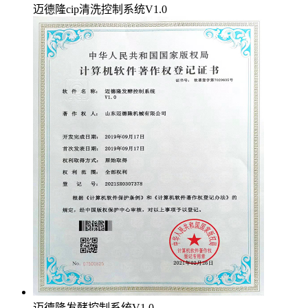
迈德隆cip清洗控制系统V1.0
迈德隆发酵控制系统V1.0