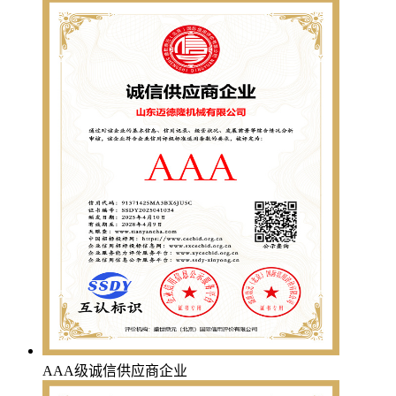
AAA级诚信供应商企业