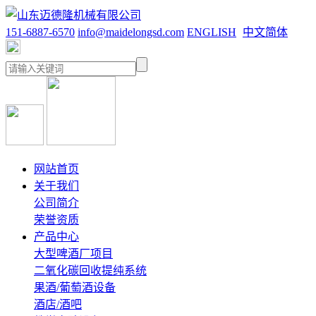
151-6887-6570
info@maidelongsd.com
ENGLISH
中文简体
网站首页
关于我们
公司简介
荣誉资质
产品中心
大型啤酒厂项目
二氧化碳回收提纯系统
果酒/葡萄酒设备
酒店/酒吧