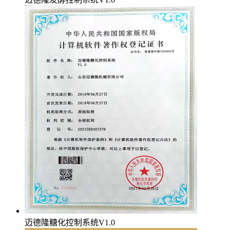
迈德隆糖化控制系统V1.0