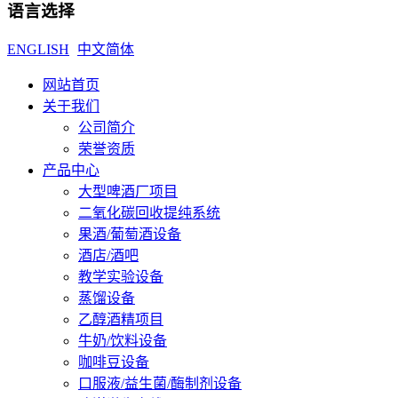
语言选择
ENGLISH
中文简体
网站首页
关于我们
公司简介
荣誉资质
产品中心
大型啤酒厂项目
二氧化碳回收提纯系统
果酒/葡萄酒设备
酒店/酒吧
教学实验设备
蒸馏设备
乙醇酒精项目
牛奶/饮料设备
咖啡豆设备
口服液/益生菌/酶制剂设备