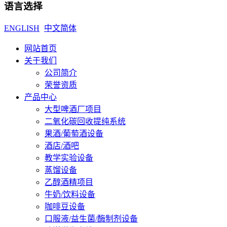
语言选择
ENGLISH
中文简体
网站首页
关于我们
公司简介
荣誉资质
产品中心
大型啤酒厂项目
二氧化碳回收提纯系统
果酒/葡萄酒设备
酒店/酒吧
教学实验设备
蒸馏设备
乙醇酒精项目
牛奶/饮料设备
咖啡豆设备
口服液/益生菌/酶制剂设备