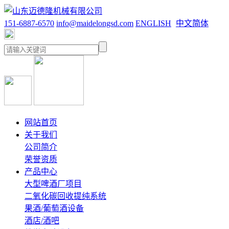
151-6887-6570
info@maidelongsd.com
ENGLISH
中文简体
网站首页
关于我们
公司简介
荣誉资质
产品中心
大型啤酒厂项目
二氧化碳回收提纯系统
果酒/葡萄酒设备
酒店/酒吧