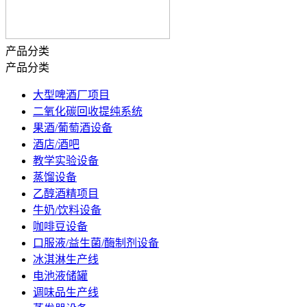
产品分类
产品分类
大型啤酒厂项目
二氧化碳回收提纯系统
果酒/葡萄酒设备
酒店/酒吧
教学实验设备
蒸馏设备
乙醇酒精项目
牛奶/饮料设备
咖啡豆设备
口服液/益生菌/酶制剂设备
冰淇淋生产线
电池液储罐
调味品生产线