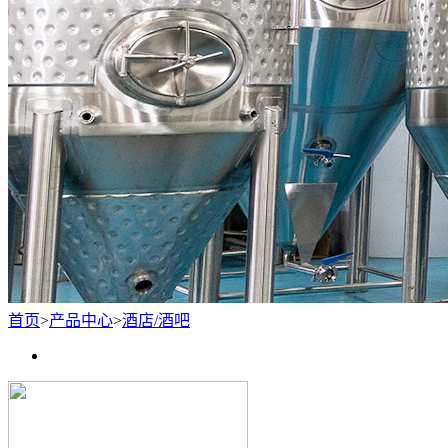
首页
>
产品中心
>
酒店/酒吧