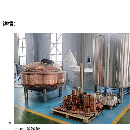
详情：
1500L蒸馏罐