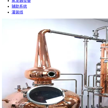
蒸发器设备
辅助系统
灌装线