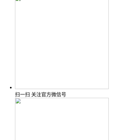
扫一扫 关注官方微信号