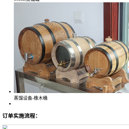
蒸馏设备-橡木桶
订单实施流程：