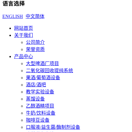
语言选择
ENGLISH
中文简体
网站首页
关于我们
公司简介
荣誉资质
产品中心
大型啤酒厂项目
二氧化碳回收提纯系统
果酒/葡萄酒设备
酒店/酒吧
教学实验设备
蒸馏设备
乙醇酒精项目
牛奶/饮料设备
咖啡豆设备
口服液/益生菌/酶制剂设备