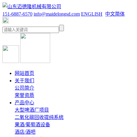
151-6887-6570
info@maidelongsd.com
ENGLISH
中文简体
网站首页
关于我们
公司简介
荣誉资质
产品中心
大型啤酒厂项目
二氧化碳回收提纯系统
果酒/葡萄酒设备
酒店/酒吧