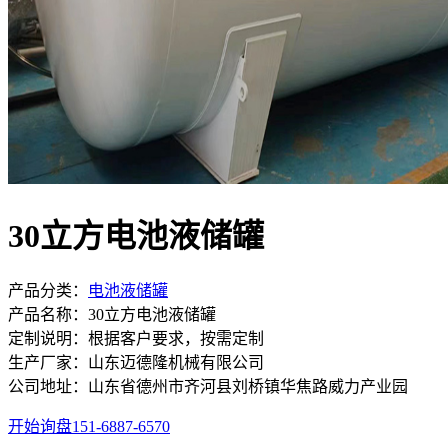
30立方电池液储罐
产品分类：
电池液储罐
产品名称：30立方电池液储罐
定制说明：根据客户要求，按需定制
生产厂家：山东迈德隆机械有限公司
公司地址：山东省德州市齐河县刘桥镇华焦路威力产业园
开始询盘
151-6887-6570