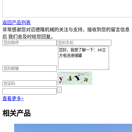
返回产品列表
非常感谢您对迈德隆机械的关注与支持，接收到您的留言信息
后 我们会及时给您回复。
查看更多+
相关产品