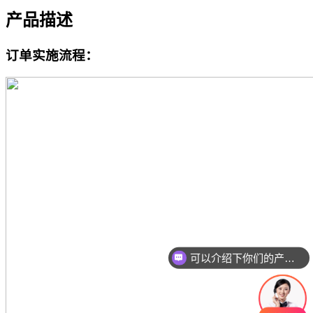
产品描述
订单实施流程：
可以介绍下你们的产品么？
你们是怎么收费的呢？